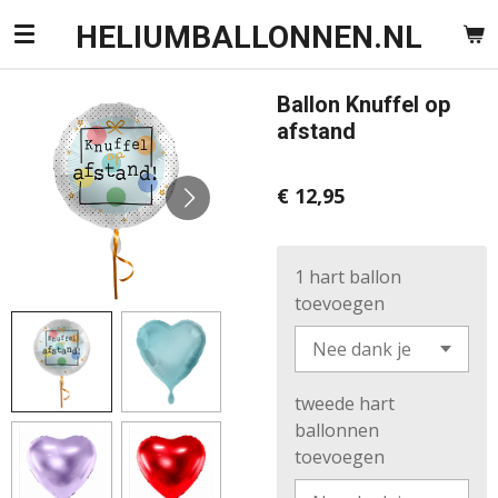
Ga
HELIUMBALLONNEN.NL
direct
naar
Ballon Knuffel op
de
afstand
hoofdinhoud
€ 12,95
1 hart ballon
toevoegen
tweede hart
ballonnen
toevoegen