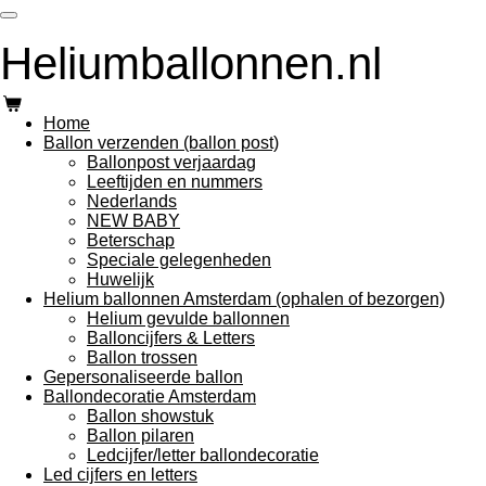
Ga
direct
Heliumballonnen.nl
naar
de
hoofdinhoud
Home
Ballon verzenden (ballon post)
Ballonpost verjaardag
Leeftijden en nummers
Nederlands
NEW BABY
Beterschap
Speciale gelegenheden
Huwelijk
Helium ballonnen Amsterdam (ophalen of bezorgen)
Helium gevulde ballonnen
Balloncijfers & Letters
Ballon trossen
Gepersonaliseerde ballon
Ballondecoratie Amsterdam
Ballon showstuk
Ballon pilaren
Ledcijfer/letter ballondecoratie
Led cijfers en letters