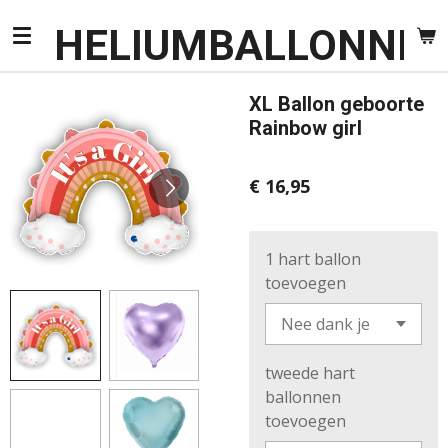
Ga
HELIUMBALLONNEN
direct
naar
de
XL Ballon geboorte
hoofdinhoud
Rainbow girl
€ 16,95
1 hart ballon
toevoegen
tweede hart
ballonnen
toevoegen