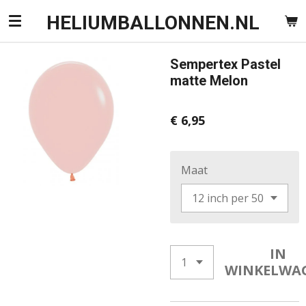
Ga
HELIUMBALLONNEN.NL
direct
naar
Sempertex Pastel
de
matte Melon
hoofdinhoud
€ 6,95
Maat
IN
WINKELWA