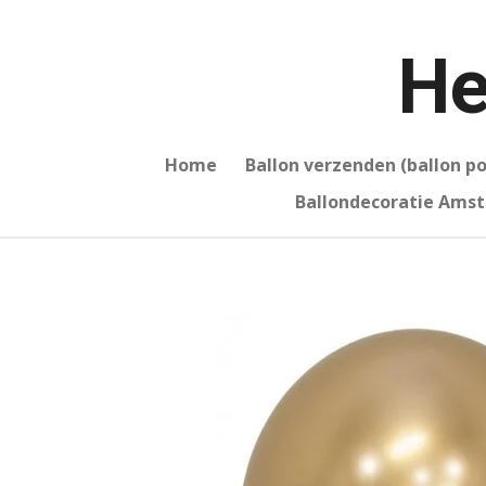
Ga
direct
He
naar
de
hoofdinhoud
Home
Ballon verzenden (ballon p
Ballondecoratie Am