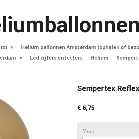
liumballonnen
ost)
Helium ballonnen Amsterdam (ophalen of bez
sterdam
Led cijfers en letters
Helium
Sempert
Sempertex Reflex
€ 6,75
Maat