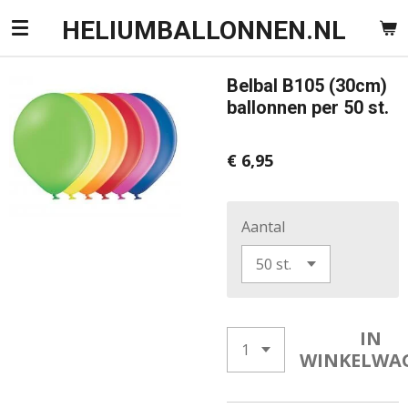
Ga
HELIUMBALLONNEN.NL
direct
naar
Belbal B105 (30cm)
de
ballonnen per 50 st.
hoofdinhoud
€ 6,95
Aantal
IN
WINKELWA