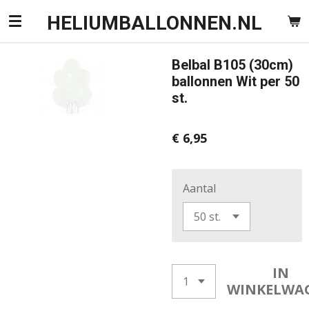
Ga
HELIUMBALLONNEN.NL
direct
naar
Belbal B105 (30cm)
de
ballonnen Wit per 50
hoofdinhoud
st.
€ 6,95
Aantal
IN
WINKELWA