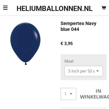
Ga
HELIUMBALLONNEN.NL
direct
naar
de
Sempertex Navy
hoofdinhoud
blue 044
€ 3,95
Maat
IN
WINKELWA