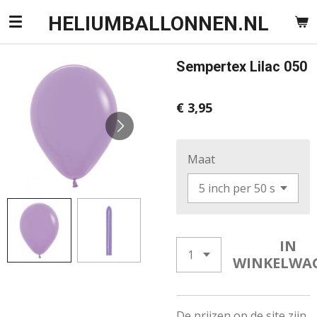
Ga
HELIUMBALLONNEN.NL
direct
naar
Sempertex Lilac 050
de
hoofdinhoud
€ 3,95
Maat
IN
WINKELWA
De prijzen op de site zijn