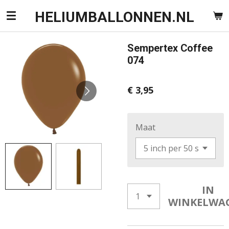
Ga
HELIUMBALLONNEN.NL
direct
naar
Sempertex Coffee
de
074
hoofdinhoud
€ 3,95
Maat
IN
WINKELWA