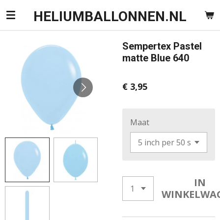
Ga
HELIUMBALLONNEN.NL
direct
naar
Sempertex Pastel
de
matte Blue 640
hoofdinhoud
€ 3,95
Maat
IN
WINKELWA