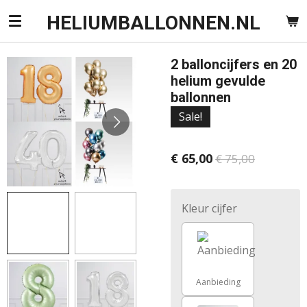
Ga
HELIUMBALLONNEN.NL
direct
naar
2 balloncijfers en 20
de
helium gevulde
hoofdinhoud
ballonnen
Sale!
€ 65,00
€ 75,00
Kleur cijfer
Aanbieding