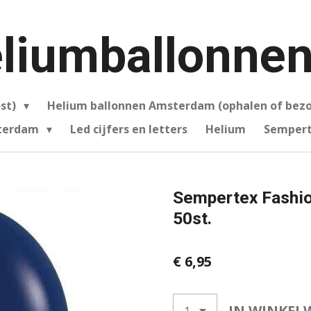
liumballonnen
ost)
Helium ballonnen Amsterdam (ophalen of bez
sterdam
Led cijfers en letters
Helium
Sempert
Sempertex Fashio
50st.
€ 6,95
IN WINKEL