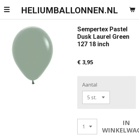
Ga
HELIUMBALLONNEN.NL
direct
naar
Sempertex Pastel
de
Dusk Laurel Green
hoofdinhoud
127 18 inch
€ 3,95
Aantal
IN
WINKELWA