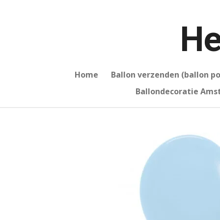
Ga
direct
He
naar
de
hoofdinhoud
Home
Ballon verzenden (ballon p
Ballondecoratie Am