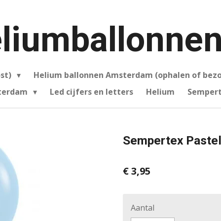
liumballonnen
ost)
Helium ballonnen Amsterdam (ophalen of bez
sterdam
Led cijfers en letters
Helium
Sempert
Sempertex Pastel
€ 3,95
Aantal