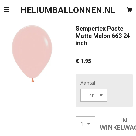
Ga
HELIUMBALLONNEN.NL
direct
naar
Sempertex Pastel
de
Matte Melon 663 24
hoofdinhoud
inch
€ 1,95
Aantal
IN
WINKELWA