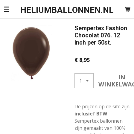
Ga
HELIUMBALLONNEN.NL
direct
naar
Sempertex Fashion
de
Chocolat 076. 12
hoofdinhoud
inch per 50st.
€ 8,95
IN
WINKELWA
De prijzen op de site zijn
inclusief BTW
Sempertex ballonnen
zijn gemaakt van 100%