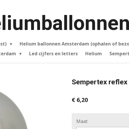
liumballonnen
ost)
Helium ballonnen Amsterdam (ophalen of bez
sterdam
Led cijfers en letters
Helium
Sempert
Sempertex reflex 
€ 6,20
Maat