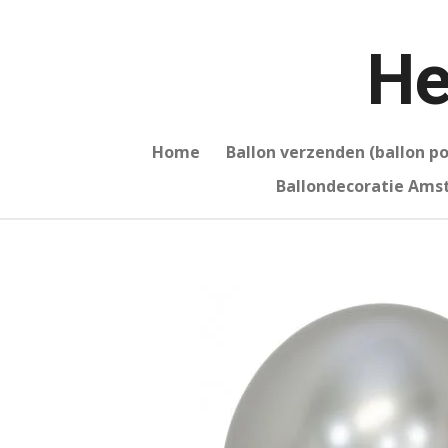
Ga
direct
He
naar
de
hoofdinhoud
Home
Ballon verzenden (ballon p
Ballondecoratie Am