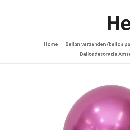
Ga
direct
He
naar
de
hoofdinhoud
Home
Ballon verzenden (ballon p
Ballondecoratie Am