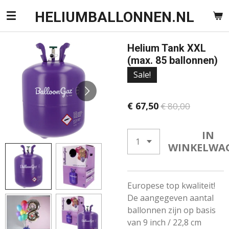
Ga
HELIUMBALLONNEN.NL
direct
naar
Helium Tank XXL
de
(max. 85 ballonnen)
hoofdinhoud
Sale!
€ 67,50
€ 80,00
IN
WINKELWA
Europese top kwaliteit!
De aangegeven aantal
ballonnen zijn op basis
van 9 inch / 22,8 cm