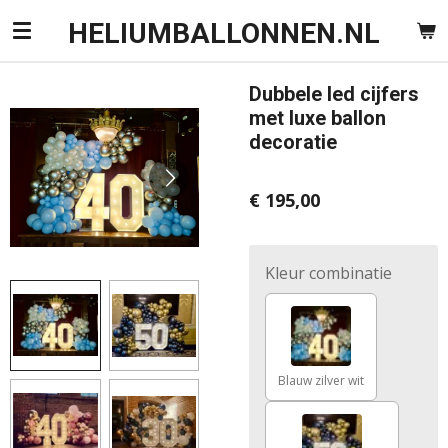
Ga
HELIUMBALLONNEN.NL
direct
naar
Dubbele led cijfers
de
met luxe ballon
hoofdinhoud
decoratie
€ 195,00
Kleur combinatie
Blauw zilver wit