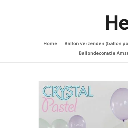
Ga
direct
He
naar
de
hoofdinhoud
Home
Ballon verzenden (ballon p
Ballondecoratie Am