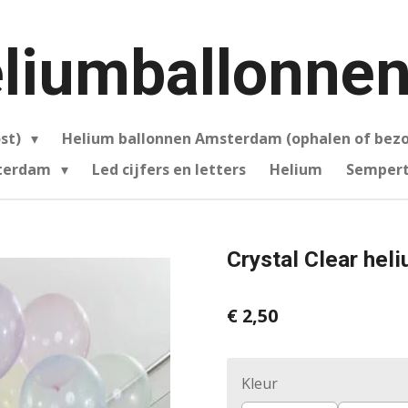
liumballonnen
ost)
Helium ballonnen Amsterdam (ophalen of bez
sterdam
Led cijfers en letters
Helium
Sempert
Crystal Clear hel
€ 2,50
Kleur