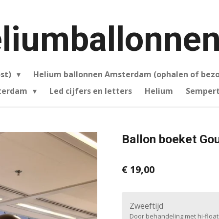
liumballonnen
ost)
Helium ballonnen Amsterdam (ophalen of bez
sterdam
Led cijfers en letters
Helium
Sempert
Ballon boeket Go
€ 19,00
Zweeftijd
Door behandeling met hi-float