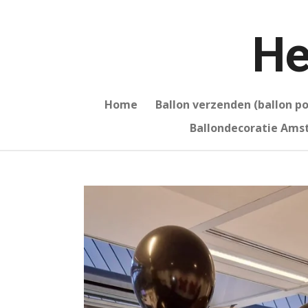
Ga
direct
He
naar
de
hoofdinhoud
Home
Ballon verzenden (ballon p
Ballondecoratie Am