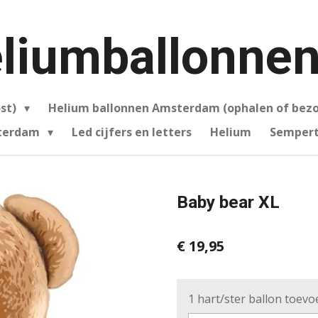
liumballonnen
ost)
Helium ballonnen Amsterdam (ophalen of bez
sterdam
Led cijfers en letters
Helium
Sempert
Baby bear XL
€ 19,95
1 hart/ster ballon toev