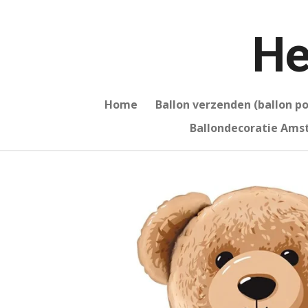
Ga
direct
He
naar
de
hoofdinhoud
Home
Ballon verzenden (ballon p
Ballondecoratie Am