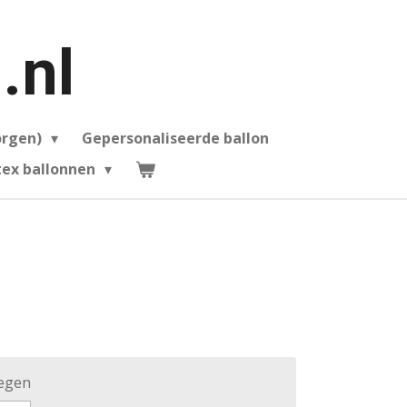
.nl
orgen)
Gepersonaliseerde ballon
ex ballonnen
oegen