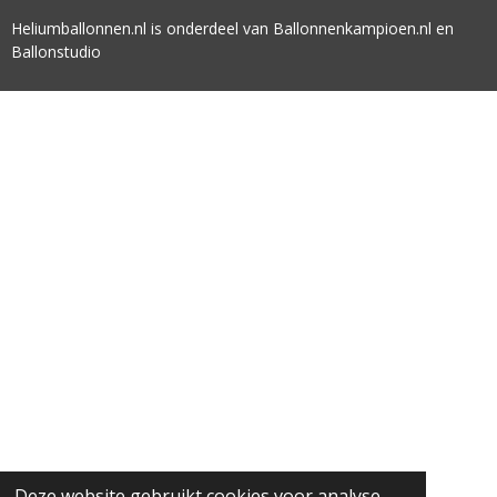
Heliumballonnen.nl is onderdeel van Ballonnenkampioen.nl en
Ballonstudio
Deze website gebruikt cookies voor analyse-