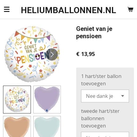
Ga
HELIUMBALLONNEN.NL
direct
naar
Geniet van je
de
pensioen
hoofdinhoud
€ 13,95
1 hart/ster ballon
toevoegen
tweede hart/ster
ballonnen
toevoegen