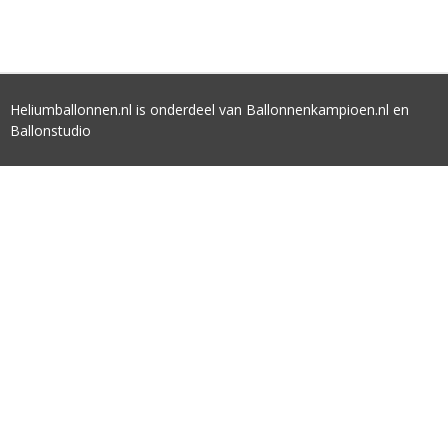
Heliumballonnen.nl is onderdeel van Ballonnenkampioen.nl en
Ballonstudio