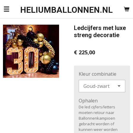
Ga
HELIUMBALLONNEN.NL
direct
naar
Ledcijfers met luxe
de
streng decoratie
hoofdinhoud
€ 225,00
Kleur combinatie
Ophalen
De led cijfers/letters
moeten retour naar
Ballonnenkampioen
gebracht worden of
kunnen weer worden