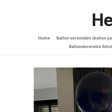
Ga
direct
He
naar
de
hoofdinhoud
Home
Ballon verzenden (ballon p
Ballondecoratie Am