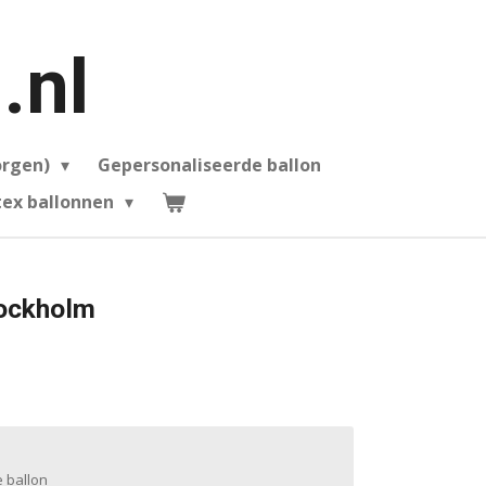
.nl
orgen)
Gepersonaliseerde ballon
ex ballonnen
tockholm
 ballon