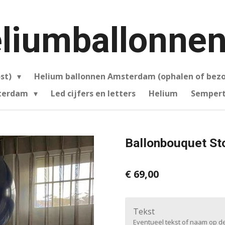
liumballonnen
ost)
Helium ballonnen Amsterdam (ophalen of bez
sterdam
Led cijfers en letters
Helium
Sempert
Ballonbouquet S
€ 69,00
Tekst
Eventueel tekst of naam op de